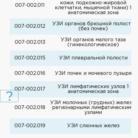
кожи, подкожно-жировой
007-002.011
клетчатки, мышечной ткани) 1
анатомическая зона
УЗИ органов брюшной полости
007-002.012
(без почек)
УЗИ органов малого таза
007-002.013
(гинекологическое)
007-002.015
УЗИ плевральной полости
007-002.016
УЗИ почек и мочевого пузыря
УЗИ лимфатических узлов 1
007-002.017
анатомическая зона
УЗИ молочных (грудных) желез с
007-002.018
регионарными лимфатическими
узлами
007-002.019
УЗИ слюнных желез