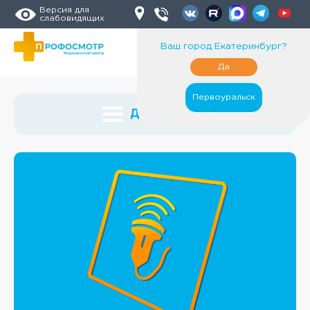
Версия для
слабовидящих
Ваш город
Екатеринбург
?
Да
Первоуральск
Диагностика