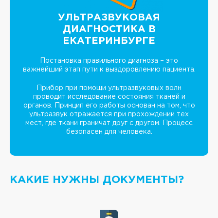
УЛЬТРАЗВУКОВАЯ
ДИАГНОСТИКА В
ЕКАТЕРИНБУРГЕ
Постановка правильного диагноза – это
важнейший этап пути к выздоровлению пациента.
Прибор при помощи ультразвуковых волн
проводит исследование состояния тканей и
органов. Принцип его работы основан на том, что
ультразвук отражается при прохождении тех
мест, где ткани граничат друг с другом. Процесс
безопасен для человека.
КАКИЕ НУЖНЫ ДОКУМЕНТЫ?