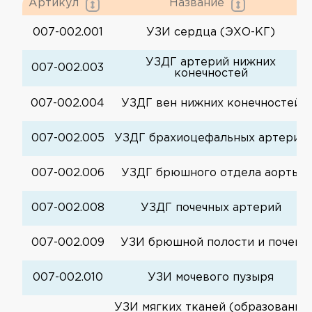
Артикул
Название
007-002.001
УЗИ сердца (ЭХО-КГ)
УЗДГ артерий нижних
007-002.003
конечностей
007-002.004
УЗДГ вен нижних конечностей
007-002.005
УЗДГ брахиоцефальных артерий
007-002.006
УЗДГ брюшного отдела аорты
007-002.008
УЗДГ почечных артерий
007-002.009
УЗИ брюшной полости и почек
007-002.010
УЗИ мочевого пузыря
УЗИ мягких тканей (образования