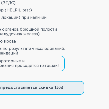
 (ЭГДС)
р (HELPIL test)
 локаций) при наличии
е органов брюшной полости
желудочная железа)
ю кровь
а по результатам исследований,
мендаций
ораторные и
ования проводятся натощак!
 предоставляется скидка 15%!