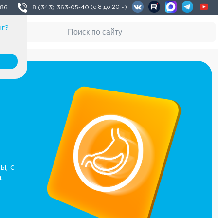
 86
8 (343) 363-05-40
(с 8 до 20 ч)
рг
?
ы, с
.