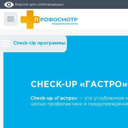
Версия для слабовидящих
Check-Up программы
CHECK-UP «ГАСТРО»
Check-up «Гастро»
— это углубленное 
целью профилактики и предупреждения 