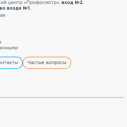
ский центр «Профосмотр»,
вход №2.
во входе №1.
ая
я
ченными
онтакты
Частые вопросы