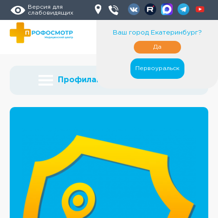
Версия для
слабовидящих
Ваш город
Екатеринбург
?
Да
Первоуральск
Профилактические осмотры