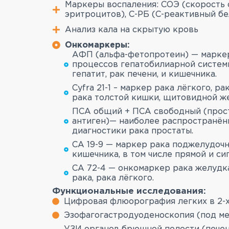
Маркеры воспаления: СОЭ (скорость 
эритроцитов), С-РБ (С-реактивный бе
Анализ кала на скрытую кровь
Онкомаркеры:
АФП (альфа-фетопротеин) — марке
процессов гепатобилиарной системы
гепатит, рак печени, и кишечника.
Cyfra 21-1 – маркер рака лёгкого, ра
рака толстой кишки, щитовидной ж
ПСА общий + ПСА свободный (прос
антиген)— наиболее распространён
диагностики рака простаты.
СА 19-9 — маркер рака поджелудочн
кишечника, в том числе прямой и с
СА 72-4 — онкомаркер рака желудк
рака, рака лёгкого.
Функциональные исследования:
Цифровая флюорография легких в 2-х
Эзофагогастродуоденоскопия (под ме