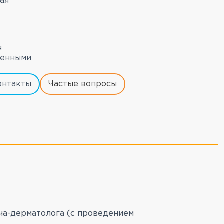
ая
я
ченными
онтакты
Частые вопросы
ча-дерматолога (с проведением