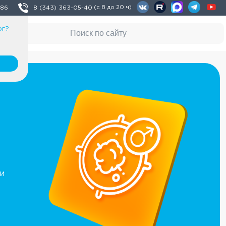
 86
8 (343) 363-05-40
(с 8 до 20 ч)
рг
?
и