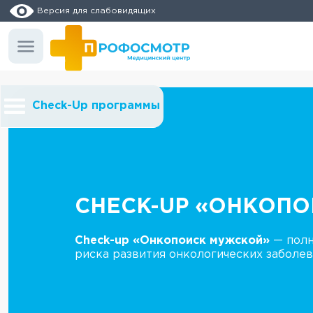
Версия для слабовидящих
Check-Up программы
CHECK-UP «ОНКОП
Check-up «Онкопоиск мужской»
— полн
риска развития онкологических заболев