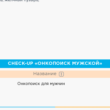
ь, желчный пузырь,
CHEСK-UP «ОНКОПОИСК МУЖСКОЙ»
Название
Онкопоиск для мужчин