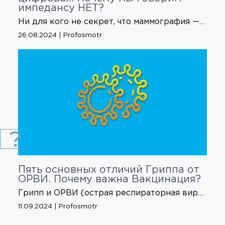
импедансу НЕТ?
Ни для кого не секрет, что маммография — это ведущий метод диагностики заболеваний молочной железы для женщин старше 39 лет. Приведем несколько аргументов в подтверждение этого: • Высокая чувствительность: маммография способна обнаруживать даже самые маленькие изменения в структуре молочной железы, которые невозможно определить при ультразвуковом исследовании, что делает ее незаменимым методом для раннего выявления рака […]
26.08.2024 | Profosmotr
Пять основных отличий Гриппа от
ОРВИ. Почему важна Вакцинация?
Грипп и ОРВИ (острая респираторная вирусная инфекция) являются вирусными заболеваниями, однако между ними есть несколько ключевых отличий. • Симптомы: При гриппе симптомы развиваются очень быстро и часто начинаются с высокой температуры тела, головной боли, мышечных болей, кашля и насморка. В некоторых случаях может появиться рвота и диарея. Симптомы ОРВИ обычно проявляются медленнее и могут включать […]
11.09.2024 | Profosmotr