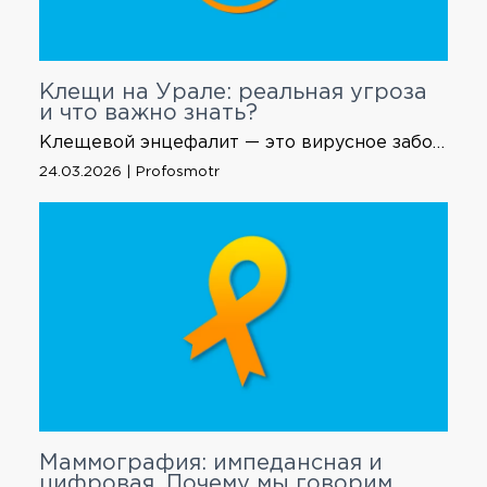
Клещи на Урале: реальная угроза
и что важно знать?
Клещевой энцефалит — это вирусное заболевание, которое передаётся через укусы клещей, и поражает центральную и периферическую нервную систему человека. Сегодня энцефалитные клещи могут встретиться не только в лесной зоне, но и в городе, парках и скверах. Привиться следует также владельцам собак, которым весной и летом приходится выгуливать своих питомцев в зеленой городской зоне каждый день, […]
24.03.2026 | Profosmotr
Маммография: импедансная и
цифровая. Почему мы говорим