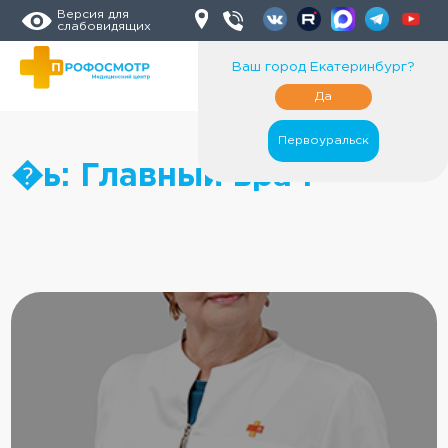
Версия для
слабовидящих
Ваш город
Екатеринбург
?
Да
Первоуральск
�ь:
Главный врач