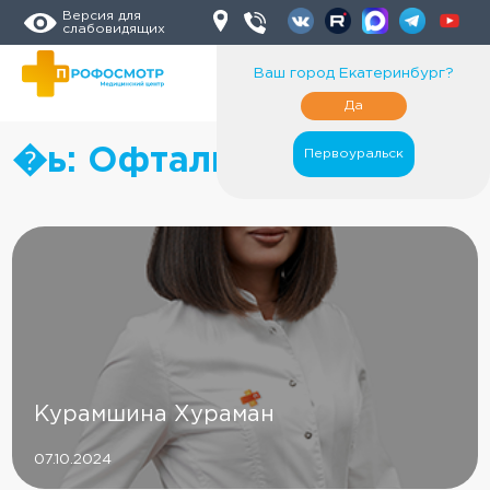
Версия для
слабовидящих
Ваш город
Екатеринбург
?
Да
�ь:
Офтальмолог
Первоуральск
Курамшина Хураман
07.10.2024