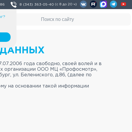
 86
8 (343) 363-05-40
(с 8 до 20 ч)
рг
?
 ДАННЫХ
07.2006 года свободно, своей волей и в
ых организации ООО МЦ «Профосмотр»,
рг, ул. Белениского, д.86, (далее по
му на основании такой информации